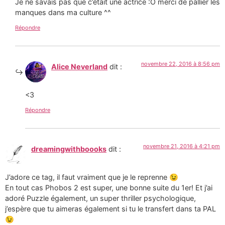
Je ne savais pas que c’était une actrice :O merci de pallier les
manques dans ma culture ^^
Répondre
novembre 22, 2016 à 8:56 pm
Alice Neverland
dit :
<3
Répondre
novembre 21, 2016 à 4:21 pm
dreamingwithboooks
dit :
J’adore ce tag, il faut vraiment que je le reprenne 😉
En tout cas Phobos 2 est super, une bonne suite du 1er! Et j’ai
adoré Puzzle également, un super thriller psychologique,
j’espère que tu aimeras également si tu le transfert dans ta PAL
😉