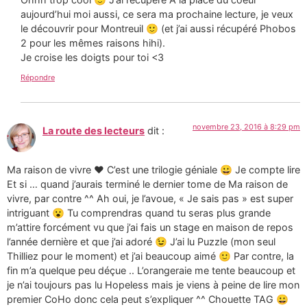
aujourd’hui moi aussi, ce sera ma prochaine lecture, je veux
le découvrir pour Montreuil 🙂 (et j’ai aussi récupéré Phobos
2 pour les mêmes raisons hihi).
Je croise les doigts pour toi <3
Répondre
novembre 23, 2016 à 8:29 pm
La route des lecteurs
dit :
Ma raison de vivre ❤️ C’est une trilogie géniale 😀 Je compte lire
Et si … quand j’aurais terminé le dernier tome de Ma raison de
vivre, par contre ^^ Ah oui, je l’avoue, « Je sais pas » est super
intriguant 😮 Tu comprendras quand tu seras plus grande
m’attire forcément vu que j’ai fais un stage en maison de repos
l’année dernière et que j’ai adoré 😉 J’ai lu Puzzle (mon seul
Thilliez pour le moment) et j’ai beaucoup aimé 🙂 Par contre, la
fin m’a quelque peu déçue .. L’orangeraie me tente beaucoup et
je n’ai toujours pas lu Hopeless mais je viens à peine de lire mon
premier CoHo donc cela peut s’expliquer ^^ Chouette TAG 😀