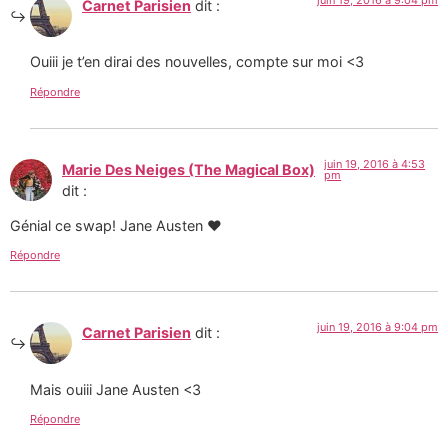
Carnet Parisien
dit :
Ouiii je t’en dirai des nouvelles, compte sur moi <3
Répondre
juin 19, 2016 à 4:53
Marie Des Neiges (The Magical Box)
pm
dit :
Génial ce swap! Jane Austen ♥
Répondre
juin 19, 2016 à 9:04 pm
Carnet Parisien
dit :
Mais ouiii Jane Austen <3
Répondre