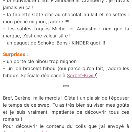
– la nouveauté Lindt Framboise et Cranberry : je n’avais
jamais vu ça !
– la tablette Côte d’or au chocolat au lait et noisettes :
mon péché mignon, j’adore !!!!
– les sablés toqués Michel et Augustin : rien que la
marque, c’est une valeur sûre !
– un paquet de Schoko-Bons : KINDER quoi !!!
Surprises :
– un porte clé hibou trop mignon
– un joli bracelet hibou (oui parce qu’en fait, j’adore les
hiboux. Spéciale dédicace à
Sorbet-Kiwi
!)
***
Bref, Carène, mille mercis ! C’était un plaisir de t’épouser
le temps de ce swap. Tu as très bien su viser mes goûts
et je suis vraiment impatiente de découvrir tous ces
romans !
Pour découvrir le contenu du colis que j’ai envoyé à