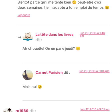
Bientôt parce qu’il me tente bien 😀 peut-être d’ici
deux semaines ! je m’adapte à ton emploi du temps 😉
Répondre
juin 20, 2016 à 1:46
La tête dans les livres
pm
dit :
Ah chouette! On en parle jeudi? 🙂
juin 20, 2016 à 3:04 pm
Carnet Parisien
dit :
Mais oui 🙂
juin 17, 2016 à 9:51 am
rp1989
dit :