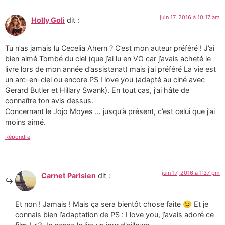
juin 17, 2016 à 10:17 am
Holly Goli
dit :
Tu n’as jamais lu Cecelia Ahern ? C’est mon auteur préféré ! J’ai
bien aimé Tombé du ciel (que j’ai lu en VO car j’avais acheté le
livre lors de mon année d’assistanat) mais j’ai préféré La vie est
un arc-en-ciel ou encore PS I love you (adapté au ciné avec
Gerard Butler et Hillary Swank). En tout cas, j’ai hâte de
connaître ton avis dessus.
Concernant le Jojo Moyes … jusqu’à présent, c’est celui que j’ai
moins aimé.
Répondre
juin 17, 2016 à 1:37 pm
Carnet Parisien
dit :
Et non ! Jamais ! Mais ça sera bientôt chose faite 😉 Et je
connais bien l’adaptation de PS : I love you, j’avais adoré ce