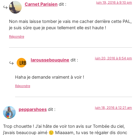
juin 19, 2016 à 9:10 pm
Carnet Parisien
dit :
Non mais laisse tomber je vais me cacher derrière cette PAL,
je suis sûre que je peux tellement elle est haute !
Répondre
juin 20, 2016 à 6:54 pm
laroussebouquine
dit :
Haha je demande vraiment à voir !
Répondre
juin 18, 2016 à 12:21 am
pepparshoes
dit :
Trop chouette ! J’ai hâte de voir ton avis sur Tombée du ciel,
j’avais beaucoup aimé 🙂 Miaaaam, tu vas te régaler dis donc