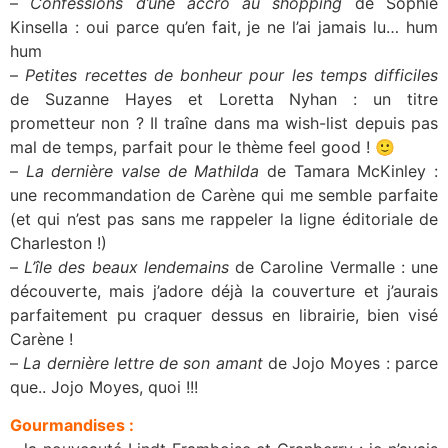
–
Confessions d’une accro au shopping
de Sophie
Kinsella : oui parce qu’en fait, je ne l’ai jamais lu… hum
hum
–
Petites recettes de bonheur pour les temps difficiles
de Suzanne Hayes et Loretta Nyhan : un titre
prometteur non ? Il traîne dans ma wish-list depuis pas
mal de temps, parfait pour le thème feel good ! 🙂
–
La dernière valse de Mathilda
de Tamara McKinley :
une recommandation de Carène qui me semble parfaite
(et qui n’est pas sans me rappeler la ligne éditoriale de
Charleston !)
–
L’île des beaux lendemains
de Caroline Vermalle : une
découverte, mais j’adore déjà la couverture et j’aurais
parfaitement pu craquer dessus en librairie, bien visé
Carène !
–
La dernière lettre de son amant
de Jojo Moyes : parce
que.. Jojo Moyes, quoi !!!
Gourmandises :