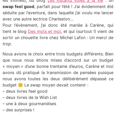
les intimes), du blog
Les instants volés à la vie
: un
swap feel good
, parfait pour l’été ! J’ai évidemment été
séduite par l’aventure, dans laquelle j’ai voulu me lancer
avec une autre lectrice Charleston…
Pour l’évènement, j’ai donc été mariée à Carène, qui
tient le blog
Des mots et moi
, et qui (surtout !) vient de
sortir un chouette livre chez Michel Lafon :
Un merci de
trop
.
Nous avions le choix entre trois budgets différents. Bien
que nous nous étions mises d’accord sur un budget
« moyen » d’une bonne trentaine d’euros, Carène et moi
avons dû pratiqué la transmission de pensées puisque
nous avons toutes les deux délibérément dépassé ce
budget 🙂 Le swap moyen devait contenir :
– deux livres feel good
– deux livres de la Wish List
– une à deux gourmandises
– des surprises !