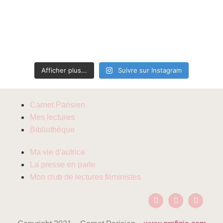
Afficher plus...
Suivre sur Instagram
Carnet Parisien
Mes lectures
Bibliothèque
Ma vie d'autrice
La presse en parle
Mon club de lectures féministes