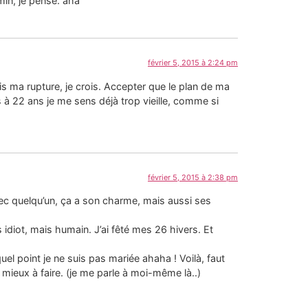
min, je pense. aha
février 5, 2015 à 2:24 pm
puis ma rupture, je crois. Accepter que le plan de ma
ais à 22 ans je me sens déjà trop vieille, comme si
février 5, 2015 à 2:38 pm
c quelqu’un, ça a son charme, mais aussi ses
s idiot, mais humain. J’ai fêté mes 26 hivers. Et
l point je ne suis pas mariée ahaha ! Voilà, faut
le mieux à faire. (je me parle à moi-même là..)