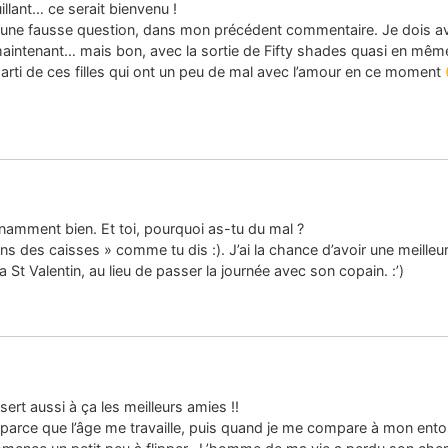
lant… ce serait bienvenu !
t une fausse question, dans mon précédent commentaire. Je dois avou
 maintenant… mais bon, avec la sortie de Fifty shades quasi en mêm
parti de ces filles qui ont un peu de mal avec l’amour en ce moment
onnamment bien. Et toi, pourquoi as-tu du mal ?
oins des caisses » comme tu dis :). J’ai la chance d’avoir une meill
 St Valentin, au lieu de passer la journée avec son copain. :’)
sert aussi à ça les meilleurs amies !!
parce que l’âge me travaille, puis quand je me compare à mon entou