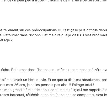
mmence un petit peu à flipper.. L’homme de ma vie a perdu son che
ins tellement sur ces préoccupations !!! C’est ça le plus difficile de
é. Retourner dans l’inconnu, et me dire que je vieillis. C’est idiot m
uel âge ?
 écho. Retourner dans l’inconnu, ou même recommencer à zéro ave
problème : avoir un idéal de vie. Et ce que tu dis n’est absolument pa
ais mes 26 ans, je ne les pensais pas ainsi !! Foirage total !
 de mon grand-père et de son « costume mité »; qui me rappelle à que
phrases bateaux), réfléchir, et en rire (et ne pas se comparer), c’est 