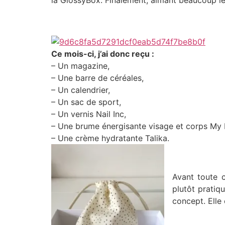
la GlossyBox. Finalement, aimant beaucoup le 
Ce mois-ci, j’ai donc reçu :
– Un magazine,
– Une barre de céréales,
– Un calendrier,
– Un sac de sport,
– Un vernis Nail Inc,
– Une brume énergisante visage et corps My L
– Une crème hydratante Talika.
.
Avant toute c
plutôt pratiq
concept. Elle 
.