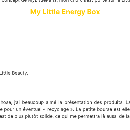
concept de MyLittleParis, mon choix s’est porté sur la Litt
My Little Energy Box
ittle Beauty,
hose, j’ai beaucoup aimé la présentation des produits. La 
ue pour un éventuel « recyclage ». La petite bourse est ell
est de plus plutôt solide, ce qui me permettra là aussi de la 