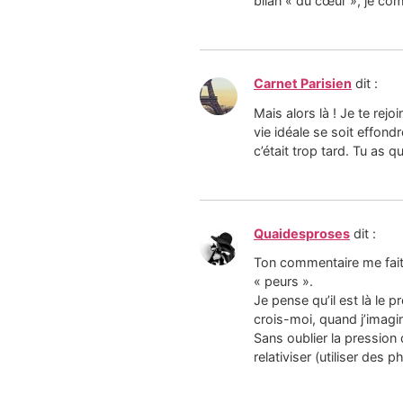
bilan « du cœur », je co
Carnet Parisien
dit :
Mais alors là ! Je te rejo
vie idéale se soit effondr
c’était trop tard. Tu as q
Quaidesproses
dit :
Ton commentaire me fait
« peurs ».
Je pense qu’il est là le 
crois-moi, quand j’imagin
Sans oublier la pression
relativiser (utiliser des 