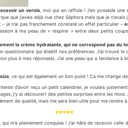
recevoir un vernis
, moi qui en raffole ! J’en possède une
marque que j’avais déjà vue chez Séphora mais que je n’avais 
 – je n’ai pas franchement constaté un effet particulier –
e
ession à ma peau de « respirer » entre deux petits coups 
lement la crème hydratante, qui ne correspond pas du t
 un questionnaire qui établit nos préférences. J’ai trouvé 
on plus à mes réponses). J’ai une peau qui a tendance à bri
 size
, ce qui est également un bon point ! Ca me change d
ntente d’avoir reçu un petit calendrier, je voulais justeme
ages, j’y ai découvert des petites surprises entre les mois. 
cément de qualité, mais me sera bien utile pour me rendre 
✭✭✭✭✭
ui m’a pleinement conquise ! J’ai hâte de recevoir celle de