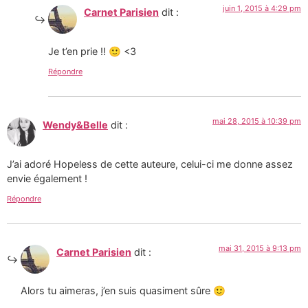
juin 1, 2015 à 4:29 pm
Carnet Parisien
dit :
Je t’en prie !! 🙂 <3
Répondre
mai 28, 2015 à 10:39 pm
Wendy&Belle
dit :
J’ai adoré Hopeless de cette auteure, celui-ci me donne assez
envie également !
Répondre
mai 31, 2015 à 9:13 pm
Carnet Parisien
dit :
Alors tu aimeras, j’en suis quasiment sûre 🙂