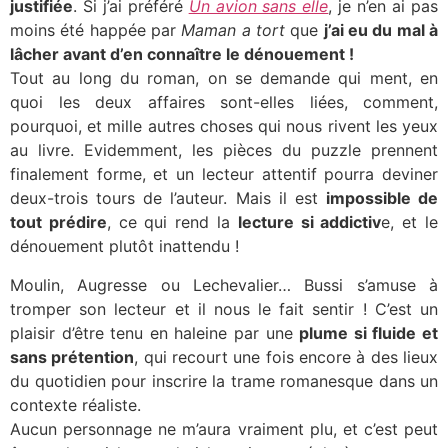
justifiée
. Si j’ai préféré
Un avion sans elle
, je n’en ai pas
moins été happée par
Maman a tort
que
j’ai eu du mal à
lâcher avant d’en connaître le dénouement !
Tout au long du roman, on se demande qui ment, en
quoi les deux affaires sont-elles liées, comment,
pourquoi, et mille autres choses qui nous rivent les yeux
au livre. Evidemment, les pièces du puzzle prennent
finalement forme, et un lecteur attentif pourra deviner
deux-trois tours de l’auteur. Mais il est
impossible de
tout prédire
, ce qui rend la
lecture si addictiv
e, et le
dénouement plutôt inattendu !
Moulin, Augresse ou Lechevalier… Bussi s’amuse à
tromper son lecteur et il nous le fait sentir ! C’est un
plaisir d’être tenu en haleine par une
plume si fluide et
sans prétention
, qui recourt une fois encore à des lieux
du quotidien pour inscrire la trame romanesque dans un
contexte réaliste.
Aucun personnage ne m’aura vraiment plu, et c’est peut