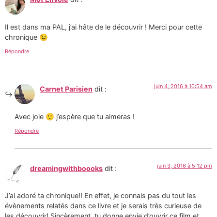
Il est dans ma PAL, j’ai hâte de le découvrir ! Merci pour cette
chronique 😉
Répondre
juin 4, 2016 à 10:54 am
Carnet Parisien
dit :
Avec joie 🙂 j’espère que tu aimeras !
Répondre
juin 3, 2016 à 5:12 pm
dreamingwithboooks
dit :
J’ai adoré ta chronique!! En effet, je connais pas du tout les
évènements relatés dans ce livre et je serais très curieuse de
les découvrir! Sincèrement, tu donne envie d’ouvrir ce film et