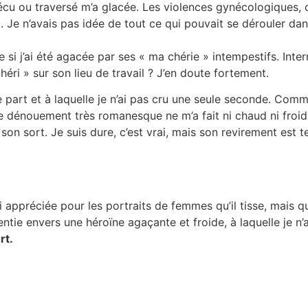
vécu ou traversé m’a glacée. Les violences gynécologiques, c
 Je n’avais pas idée de tout ce qui pouvait se dérouler dans
 si j’ai été agacée par ses « ma chérie » intempestifs. In
héri » sur son lieu de travail ? J’en doute fortement.
ulle part et à laquelle je n’ai pas cru une seule seconde. Co
ce dénouement très romanesque ne m’a fait ni chaud ni froid. 
son sort. Je suis dure, c’est vrai, mais son revirement est te
i appréciée pour les portraits de femmes qu’il tisse, mais q
sentie envers une héroïne agaçante et froide, à laquelle je n’
rt.