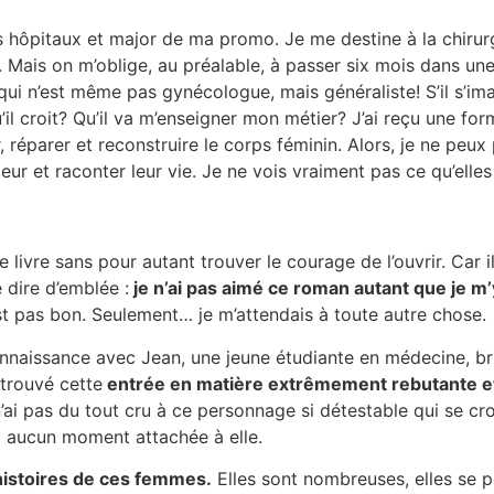
s hôpitaux et major de ma promo. Je me destine à la chirur
e. Mais on m’oblige, au préalable, à passer six mois dans 
ui n’est même pas gynécologue, mais généraliste! S’il s’ima
il croit? Qu’il va m’enseigner mon métier? J’ai reçu une form
 réparer et reconstruire le corps féminin. Alors, je ne peu
r et raconter leur vie. Je ne vois vraiment pas ce qu’elles
 livre sans pour autant trouver le courage de l’ouvrir. Car i
 dire d’emblée :
je n’ai pas aimé ce roman autant que je m’
st pas bon. Seulement… je m’attendais à toute autre chose.
naissance avec Jean, une jeune étudiante en médecine, bril
 trouvé cette
entrée en matière extrêmement rebutante et
n’ai pas du tout cru à ce personnage si détestable qui se cro
à aucun moment attachée à elle.
 histoires de ces femmes.
Elles sont nombreuses, elles se 