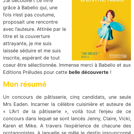
J’ai découvert ce livre
grâce à Babelio qui, une
fois n’est pas coutume,
proposait une rencontre
avec l’auteure. Attirée par le
titre et la couverture
attrayante, je me suis
laissée séduire et me suis
inscrite, espérant de tout
coeur être sélectionnée. Immense merci à Babelio et aux
Editions Préludes pour cette
belle découverte
!
Mon résumé
Un concours de pâtisserie, cinq candidats, une seule
Mrs Eaden. Incarner la célèbre cuisinière et auteure de
« L’Art de la pâtisserie », voilà tout l’enjeu de ce
concours dans lequel se sont lancés Jenny, Claire, Vicki,
Karen et Mike. A travers l’expérience de chacune des
protagonistes, à laquelle se mêle le destin insoupçonné