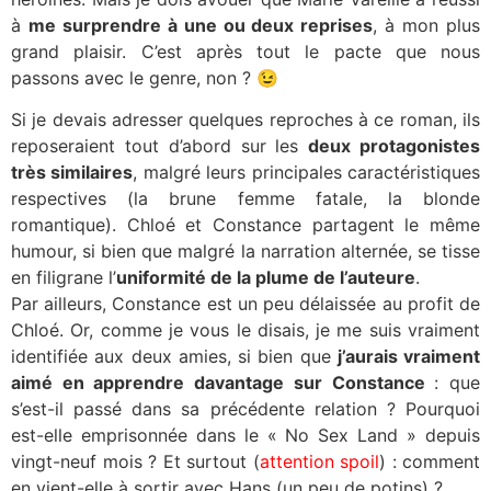
à
me surprendre à une ou deux reprises
, à mon plus
grand plaisir. C’est après tout le pacte que nous
passons avec le genre, non ? 😉
Si je devais adresser quelques reproches à ce roman, ils
reposeraient tout d’abord sur les
deux protagonistes
très similaires
, malgré leurs principales caractéristiques
respectives (la brune femme fatale, la blonde
romantique). Chloé et Constance partagent le même
humour, si bien que malgré la narration alternée, se tisse
en filigrane l’
uniformité de la plume de l’auteure
.
Par ailleurs, Constance est un peu délaissée au profit de
Chloé. Or, comme je vous le disais, je me suis vraiment
identifiée aux deux amies, si bien que
j’aurais vraiment
aimé en apprendre davantage sur Constance
: que
s’est-il passé dans sa précédente relation ? Pourquoi
est-elle emprisonnée dans le « No Sex Land » depuis
vingt-neuf mois ? Et surtout (
attention spoil
) : comment
en vient-elle à sortir avec Hans (un peu de potins) ?