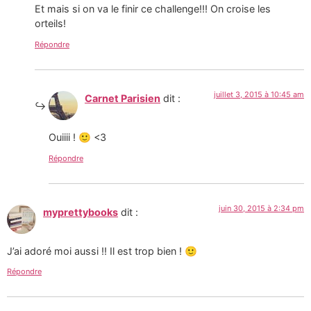
Et mais si on va le finir ce challenge!!! On croise les
orteils!
Répondre
juillet 3, 2015 à 10:45 am
Carnet Parisien
dit :
Ouiiii ! 🙂 <3
Répondre
juin 30, 2015 à 2:34 pm
myprettybooks
dit :
J’ai adoré moi aussi !! Il est trop bien ! 🙂
Répondre