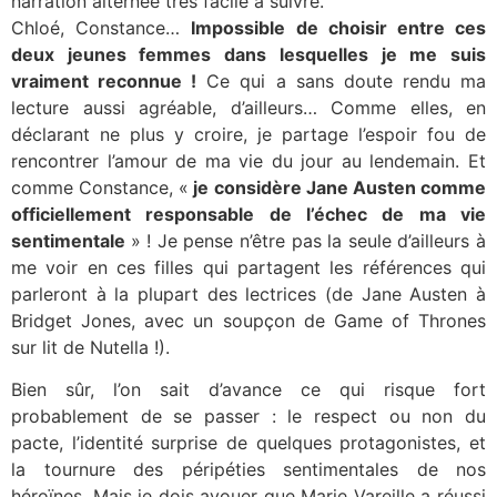
narration alternée très facile à suivre.
Chloé, Constance…
Impossible de choisir entre ces
deux jeunes femmes dans lesquelles je me suis
vraiment reconnue !
Ce qui a sans doute rendu ma
lecture aussi agréable, d’ailleurs… Comme elles, en
déclarant ne plus y croire, je partage l’espoir fou de
rencontrer l’amour de ma vie du jour au lendemain. Et
comme Constance, «
je considère Jane Austen comme
officiellement responsable de l’échec de ma vie
sentimentale
» ! Je pense n’être pas la seule d’ailleurs à
me voir en ces filles qui partagent les références qui
parleront à la plupart des lectrices (de Jane Austen à
Bridget Jones, avec un soupçon de Game of Thrones
sur lit de Nutella !).
Bien sûr, l’on sait d’avance ce qui risque fort
probablement de se passer : le respect ou non du
pacte, l’identité surprise de quelques protagonistes, et
la tournure des péripéties sentimentales de nos
héroïnes. Mais je dois avouer que Marie Vareille a réussi