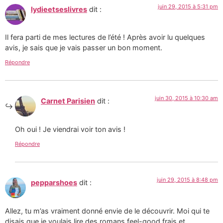
juin 29, 2015 à 5:31 pm
lydieetseslivres
dit :
Il fera parti de mes lectures de l’été ! Après avoir lu quelques
avis, je sais que je vais passer un bon moment.
Répondre
juin 30, 2015 à 10:30 am
Carnet Parisien
dit :
Oh oui ! Je viendrai voir ton avis !
Répondre
juin 29, 2015 à 8:48 pm
pepparshoes
dit :
Allez, tu m’as vraiment donné envie de le découvrir. Moi qui te
disais que je voulais lire des romans feel-good frais et