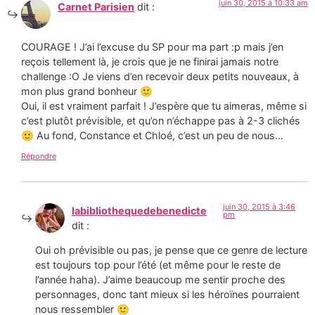
juin 30, 2015 à 10:33 am
Carnet Parisien
dit :
COURAGE ! J’ai l’excuse du SP pour ma part :p mais j’en
reçois tellement là, je crois que je ne finirai jamais notre
challenge :O Je viens d’en recevoir deux petits nouveaux, à
mon plus grand bonheur 🙂
Oui, il est vraiment parfait ! J’espère que tu aimeras, même si
c’est plutôt prévisible, et qu’on n’échappe pas à 2-3 clichés
🙂 Au fond, Constance et Chloé, c’est un peu de nous…
Répondre
juin 30, 2015 à 3:46
labibliothequedebenedicte
pm
dit :
Oui oh prévisible ou pas, je pense que ce genre de lecture
est toujours top pour l’été (et même pour le reste de
l’année haha). J’aime beaucoup me sentir proche des
personnages, donc tant mieux si les héroïnes pourraient
nous ressembler 🙂