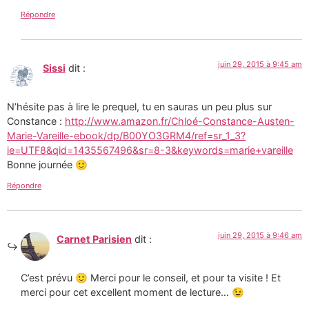
Répondre
juin 29, 2015 à 9:45 am
Sissi
dit :
N’hésite pas à lire le prequel, tu en sauras un peu plus sur
Constance :
http://www.amazon.fr/Chloé-Constance-Austen-
Marie-Vareille-ebook/dp/B00YO3GRM4/ref=sr_1_3?
ie=UTF8&qid=1435567496&sr=8-3&keywords=marie+vareille
Bonne journée 🙂
Répondre
juin 29, 2015 à 9:46 am
Carnet Parisien
dit :
C’est prévu 🙂 Merci pour le conseil, et pour ta visite ! Et
merci pour cet excellent moment de lecture… 😉