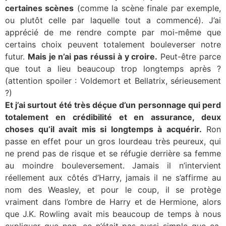
certaines scènes
(comme la scène finale par exemple,
ou plutôt celle par laquelle tout a commencé). J’ai
apprécié de me rendre compte par moi-même que
certains choix peuvent totalement bouleverser notre
futur.
Mais je n’ai pas réussi à y croire.
Peut-être parce
que tout a lieu beaucoup trop longtemps après ?
(attention spoiler : Voldemort et Bellatrix, sérieusement
?)
Et j’ai surtout été très déçue d’un personnage qui perd
totalement en crédibilité et en assurance, deux
choses qu’il avait mis si longtemps à acquérir.
Ron
passe en effet pour un gros lourdeau très peureux, qui
ne prend pas de risque et se réfugie derrière sa femme
au moindre bouleversement. Jamais il n’intervient
réellement aux côtés d’Harry, jamais il ne s’affirme au
nom des Weasley, et pour le coup, il se protège
vraiment dans l’ombre de Harry et de Hermione, alors
que J.K. Rowling avait mis beaucoup de temps à nous
expliquer que non, ce n’était pas aussi simple que ça.