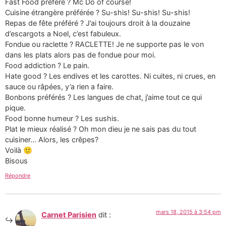
Fast Food préféré ? Mc Do of course!
Cuisine étrangère préférée ? Su-shis! Su-shis! Su-shis!
Repas de fête préféré ? J’ai toujours droit à la douzaine
d’escargots a Noel, c’est fabuleux.
Fondue ou raclette ? RACLETTE! Je ne supporte pas le von
dans les plats alors pas de fondue pour moi.
Food addiction ? Le pain.
Hate good ? Les endives et les carottes. Ni cuites, ni crues, en
sauce ou râpées, y’a rien a faire.
Bonbons préférés ? Les langues de chat, j’aime tout ce qui
pique.
Food bonne humeur ? Les sushis.
Plat le mieux réalisé ? Oh mon dieu je ne sais pas du tout
cuisiner… Alors, les crêpes?
Voilà 🙂
Bisous
Répondre
mars 18, 2015 à 3:54 pm
Carnet Parisien
dit :