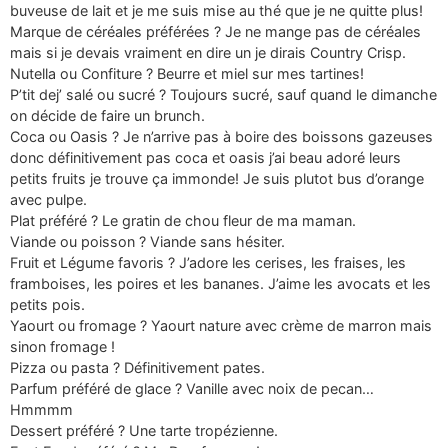
buveuse de lait et je me suis mise au thé que je ne quitte plus!
Marque de céréales préférées ? Je ne mange pas de céréales
mais si je devais vraiment en dire un je dirais Country Crisp.
Nutella ou Confiture ? Beurre et miel sur mes tartines!
P’tit dej’ salé ou sucré ? Toujours sucré, sauf quand le dimanche
on décide de faire un brunch.
Coca ou Oasis ? Je n’arrive pas à boire des boissons gazeuses
donc définitivement pas coca et oasis j’ai beau adoré leurs
petits fruits je trouve ça immonde! Je suis plutot bus d’orange
avec pulpe.
Plat préféré ? Le gratin de chou fleur de ma maman.
Viande ou poisson ? Viande sans hésiter.
Fruit et Légume favoris ? J’adore les cerises, les fraises, les
framboises, les poires et les bananes. J’aime les avocats et les
petits pois.
Yaourt ou fromage ? Yaourt nature avec crème de marron mais
sinon fromage !
Pizza ou pasta ? Définitivement pates.
Parfum préféré de glace ? Vanille avec noix de pecan…
Hmmmm
Dessert préféré ? Une tarte tropézienne.