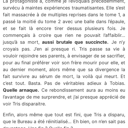
La protagoniste a, comme je l’évoquais précédemment,
survécu à maintes expériences traumatisantes. Elle s’est
fait massacrée à de multiples reprises dans le tome 1, a
passé la moitié du tome 2 avec une balle dans l’épaule,
et se fait là encore tirer dessus plusieurs fois. Je
commençais à croire que rien ne pouvait l’affaiblir…
jusqu’à sa mort,
aussi brutale que succincte.
Je n’y
croyais pas. J’en ai presque ri. Tris passe sa vie à
vouloir rejoindre ses parents, à envisager de se sacrifier,
pour au final préférer voir son frère mourir pour elle, et
au dernier moment, alors même que sa divergence la
fait survivre au sérum de mort, la voilà qui meurt. Et
c’est tout. Basta. Pas de véritables adieux à Tobias.
Quelle arnaque.
Ce rebondissement aura au moins eu
l’avantage de me surprendre, et j’ai presque apprécié de
voir Tris disparaitre.
Enfin, alors même que tout est fini, que Tris a disparu,
que le Bureau a été réinitialisé… Eh bien, on n’en sait pas