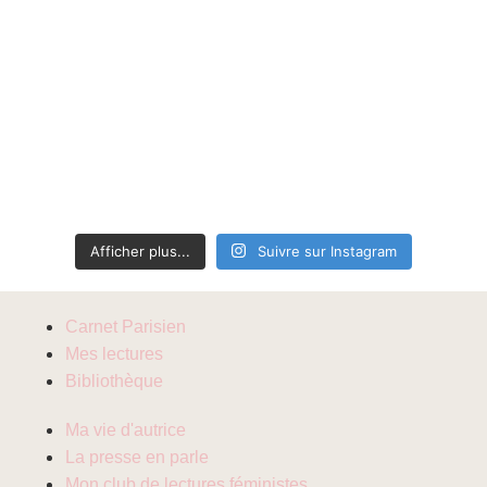
Afficher plus...
Suivre sur Instagram
Carnet Parisien
Mes lectures
Bibliothèque
Ma vie d'autrice
La presse en parle
Mon club de lectures féministes