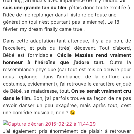
d’un an), j’attendais avec impatience de m’y rendre.
Je
suis une grande fan du film
, j’étais donc toute excitée à
l’idée de me replonger dans l’histoire de toute une
génération (qui n’est pourtant pas la mienne). Le 18
février, my dream finally came true !
Dans cette adaptation tant attendue, il y a du bon, de
l’excellent, et puis du (très) décevant. Tout d’abord,
Bébé est formidable.
Cécile Mazéas rend vraiment
honneur à l’héroïne que j’adore tant.
Outre la
ressemblance physique (car tout est mis en oeuvre pour
nous replonger dans l’ambiance, de la coiffure aux
costumes, évidemment), j’ai retrouvé le caractère enjoué
de Bébé, sa maladresse, tout.
On se serait vraiment cru
dans le film.
Bon, j’ai parfois trouvé sa façon de ne pas
savoir danser un peu exagérée, mais après tout, c’est
une comédie musicale, non ? 😉
J’ai également pris énormément de plaisir à retrouver