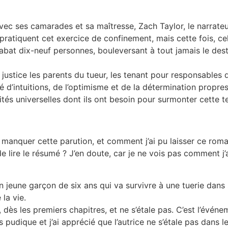
vec ses camarades et sa maîtresse, Zach Taylor, le narrate
s pratiquent cet exercice de confinement, mais cette fois, ce
 abat dix-neuf personnes, bouleversant à tout jamais le des
justice les parents du tueur, les tenant pour responsables d
d’intuitions, de l’optimisme et de la détermination propres
tés universelles dont ils ont besoin pour surmonter cette te
manquer cette parution, et comment j’ai pu laisser ce roma
lire le résumé ? J’en doute, car je ne vois pas comment j’aur
un jeune garçon de six ans qui va survivre à une tuerie dans 
la vie.
, dès les premiers chapitres, et ne s’étale pas. C’est l’évén
ès pudique et j’ai apprécié que l’autrice ne s’étale pas dans 