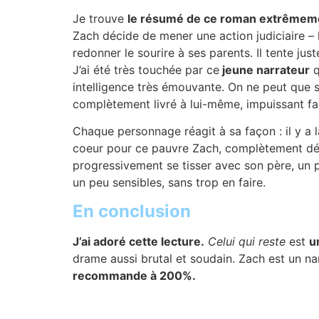
Je trouve
le résumé de ce roman extrêmement
Zach décide de mener une action judiciaire – l
redonner le sourire à ses parents. Il tente jus
J’ai été très touchée par ce
jeune narrateur
q
intelligence très émouvante. On ne peut que s’a
complètement livré à lui-même, impuissant face
Chaque personnage réagit à sa façon : il y a l
coeur pour ce pauvre Zach, complètement délai
progressivement se tisser avec son père, un p
un peu sensibles, sans trop en faire.
En conclusion
J’ai adoré cette lecture.
Celui qui reste
est
u
drame aussi brutal et soudain. Zach est un nar
recommande à 200%.