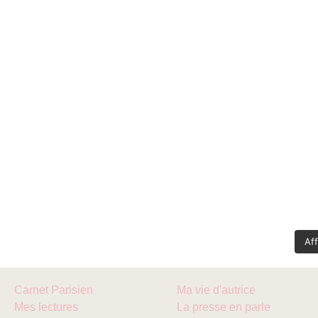
Aff
Carnet Parisien
Ma vie d'autrice
Mes lectures
La presse en parle