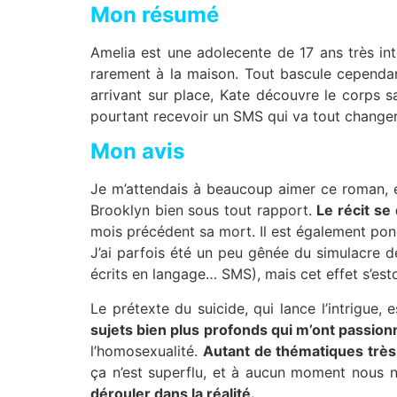
Mon résumé
Amelia est une adolecente de 17 ans très inte
rarement à la maison. Tout bascule cependant
arrivant sur place, Kate découvre le corps sa
pourtant recevoir un SMS qui va tout changer 
Mon avis
Je m’attendais à beaucoup aimer ce roman, et
Brooklyn bien sous tout rapport.
Le récit se
mois précédent sa mort. Il est également po
J’ai parfois été un peu gênée du simulacre d
écrits en langage… SMS), mais cet effet s’est
Le prétexte du suicide, qui lance l’intrigue,
sujets bien plus profonds qui m’ont passionn
l’homosexualité.
Autant de thématiques très b
ça n’est superflu, et à aucun moment nous ne
dérouler dans la réalité.