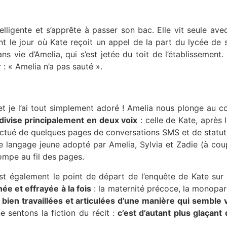
lligente et s’apprête à passer son bac. Elle vit seule ave
 le jour où Kate reçoit un appel de la part du lycée de sa 
ns vie d’Amelia, qui s’est jetée du toit de l’établissemen
: « Amelia n’a pas sauté ».
 je l’ai tout simplement adoré ! Amelia nous plonge au c
 divise principalement en deux voix
: celle de Kate, après 
nctué de quelques pages de conversations SMS et de statu
e langage jeune adopté par Amelia, Sylvia et Zadie (à co
ompe au fil des pages.
 est également le point de départ de l’enquête de Kate sur 
ée et effrayée à la fois
: la maternité précoce, la monoparen
ien travaillées et articulées d’une manière qui semble vr
 sentons la fiction du récit :
c’est d’autant plus glaçant 