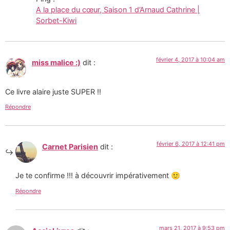
A la place du cœur, Saison 1 d’Arnaud Cathrine |
Sorbet-Kiwi
février 4, 2017 à 10:04 am
miss malice :)
dit :
Ce livre alaire juste SUPER !!
Répondre
février 6, 2017 à 12:41 pm
Carnet Parisien
dit :
Je te confirme !!! à découvrir impérativement 🙂
Répondre
mars 21, 2017 à 9:53 pm